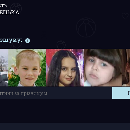
сть
ЕЦЬКА
озшуку: