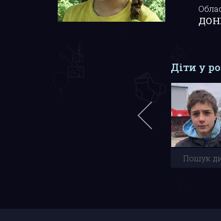
Обла
ДОН
Діти у р