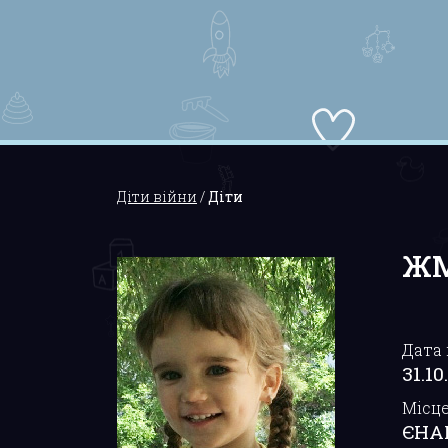
Діти війни
/
Діти
ЖМ
Дата
31.10
Місц
ЄНА