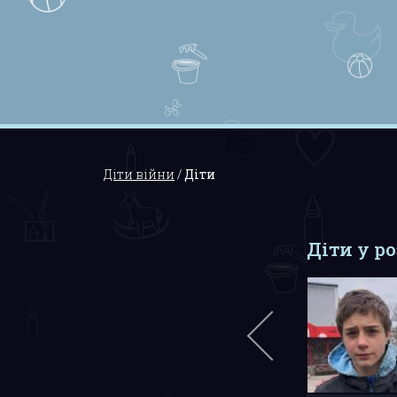
Діти війни
/
Діти
Діти у р