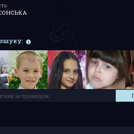
сть
СОНСЬКА
озшуку: