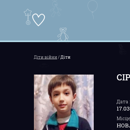
Діти війни
/
Діти
СІ
Дата
17.03
Місц
НОВ