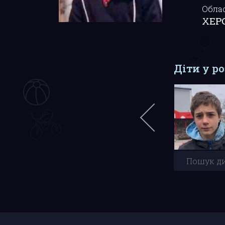
Обла
ХЕР
Діти у р