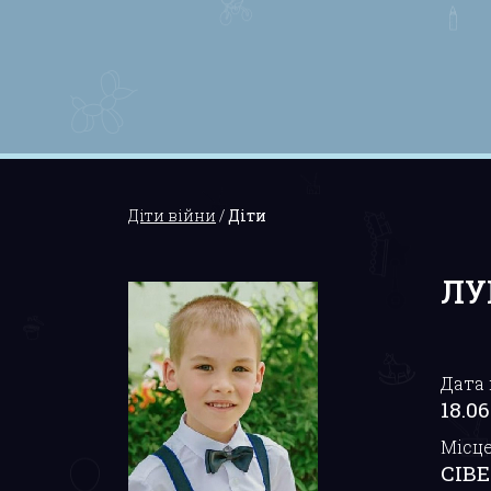
Діти війни
/
Діти
ЛУ
Дата
18.06
Місц
СІВ