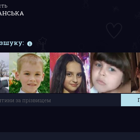
сть
АНСЬКА
озшуку: