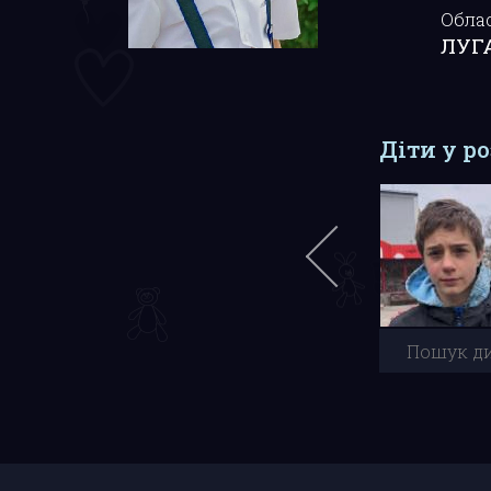
Обла
ЛУГ
Діти у р