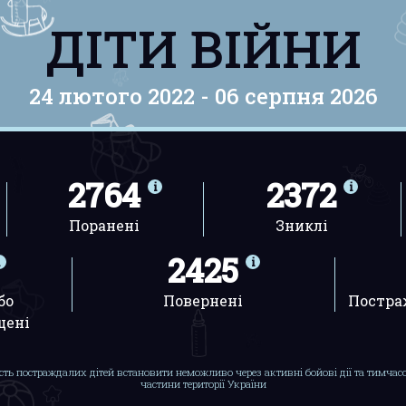
ДІТИ ВІЙНИ
24 лютого 2022 -
06 серпня 2026
2764
2372
Поранені
Зниклі
2425
бо
Повернені
Постра
щені
сть постраждалих дітей встановити неможливо через активні бойові дії та тимча
частини території України