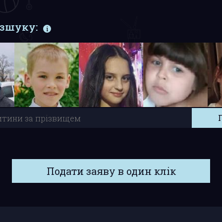
озшуку:
Подати заяву в один клік