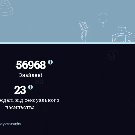
56968
Знайдені
23
ждалі від сексуального
насильства
сову окупацію